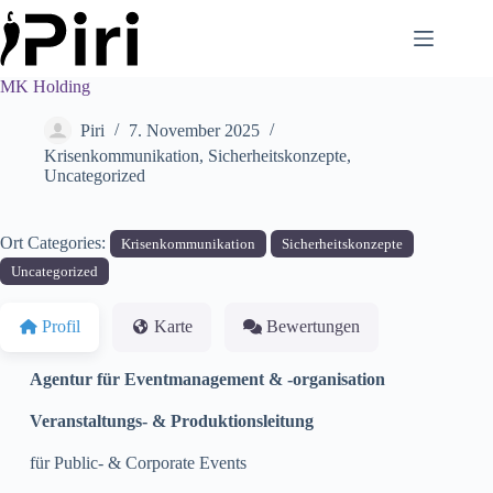
Skip
to
content
MK Holding
Piri
7. November 2025
Krisenkommunikation
,
Sicherheitskonzepte
,
Uncategorized
Ort Categories:
Krisenkommunikation
Sicherheitskonzepte
Uncategorized
Profil
Karte
Bewertungen
Agentur für Eventmanagement & -organisation
Veranstaltungs- & Produktionsleitung
für Public- & Corporate Events